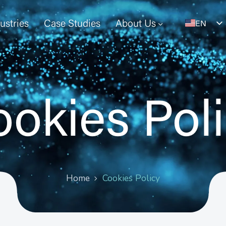
ustries
Case Studies
About Us
EN
ES
okies Pol
Home
Cookies Policy