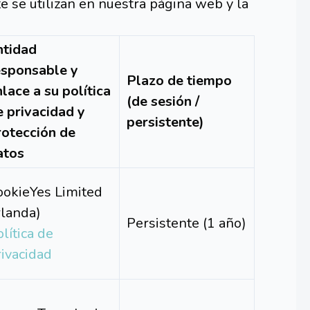
 se utilizan en nuestra página web y la
ntidad
esponsable y
Plazo de tiempo
lace a su política
(de sesión /
e privacidad y
persistente)
rotección de
atos
ookieYes Limited
rlanda)
Persistente (1 año)
lítica de
rivacidad