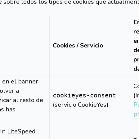
 sobre todos los tipos de cookies que actualmente
E
r
en
Cookies / Servicio
d
p
d
n en el banner
C
olver a
(I
cookieyes-consent
icar al resto de
(servicio CookieYes)
Po
as has
p
gin LiteSpeed