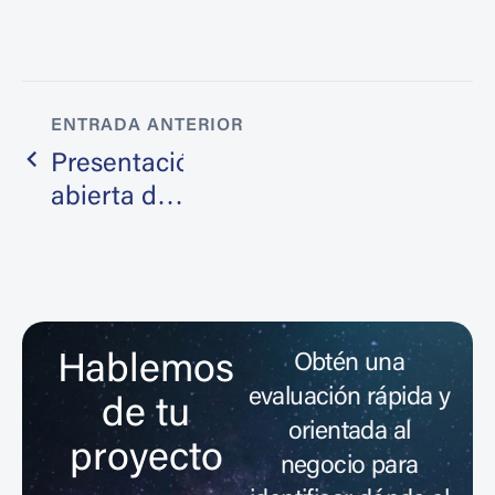
ENTRADA ANTERIOR
Presentación
abierta de
los
resultados
del
proyecto EVAR-
Hablemos
Twin
Obtén una
evaluación rápida y
de tu
orientada al
proyecto
negocio para