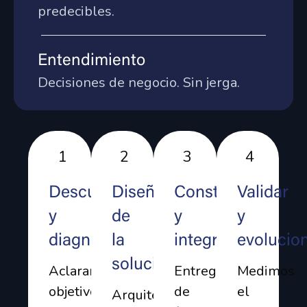
predecibles.
Entendimiento
Decisiones de negocio. Sin jerga.
1
2
3
4
Descubrimiento
Diseño
Construir
Validar
y
de
y
y
diagnóstico
la
integrar
evolucio
solución
Aclaramos
Entregamos
Medimos
objetivos,
de
el
Arquitectura,