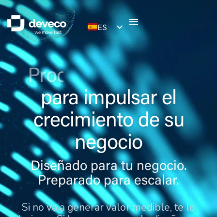
ES
EN
Productos digitale
para impulsar el
crecimiento de su
negocio
Diseñado para tu negocio.
Preparado para escalar.
Si no va a generar valor medible, te lo