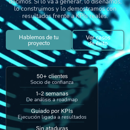
decimos. Si lo va a generar, lo diseñamos,
lo construimos y lo demostramos con
resultados frente a KPIs reales.
Hablemos de tu
Ver casos
proyecto
de éxito
50+ clientes
Socio de confianza
1–2 semanas
De análisis a roadmap
Guiado por KPIs
Ejecución ligada a resultados
Sin ataduras