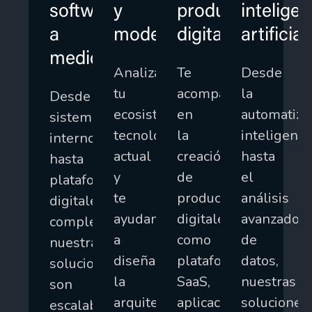
software
y
producto
inteligen
a
modernización
digital
artificial
medida
Analizamos
Te
Desde
tu
acompañamos
la
Desde
ecosistema
en
automatiza
sistemas
tecnológico
la
inteligente
internos
actual
creación
hasta
hasta
y
de
el
plataformas
te
productos
análisis
digitales
ayudamos
digitales,
avanzado
complejas,
a
como
de
nuestras
diseñar
plataformas
datos,
soluciones
la
SaaS,
nuestras
son
arquitectura
aplicaciones
soluciones
escalables,