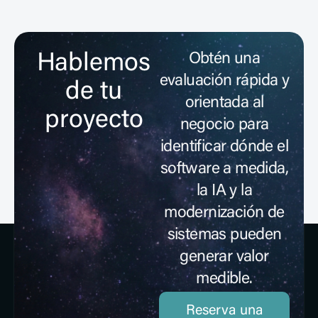
Hablemos
Obtén una
evaluación rápida y
de tu
orientada al
proyecto
negocio para
identificar dónde el
Primer afterwork Deveco: IA aplicada
software a medida,
al sector industrial
la IA y la
Leer artículo
modernización de
sistemas pueden
generar valor
medible.
Reserva una