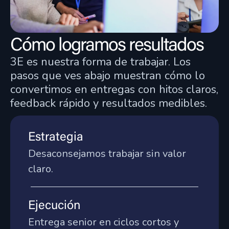
endovasculares
Deveco participa en EVAR-Twin, un proyecto
Cómo logramos resultados
de I+D que combina inteligencia artificial,
gemelos digitales y simulación CFD para
3E es nuestra forma de trabajar. Los
predecir el riesgo trombogénico tras cirugía
pasos que ves abajo muestran cómo lo
vascular endovascular.
convertimos en entregas con hitos claros,
feedback rápido y resultados medibles.
Ver proyecto
Estrategia
IA y aprendizaje automático
Desaconsejamos trabajar sin valor
Ingeniería de software a medida
claro.
Salud y tecnología médica
Automatización de procesos
Ejecución
Entrega senior en ciclos cortos y