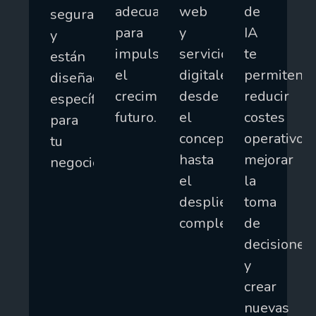
adecuada
web
de
seguras
para
y
IA
y
impulsar
servicios
te
están
el
digitales,
permiten
diseñadas
crecimiento
desde
reducir
específicamente
futuro.
el
costes
para
concepto
operativos,
tu
hasta
mejorar
negocio.
el
la
despliegue
toma
completo.
de
decisiones
y
crear
nuevas