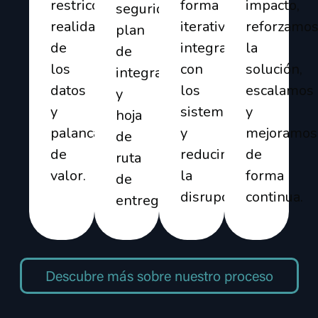
restricciones,
forma
impacto,
seguridad,
realidad
iterativa,
reforzamo
plan
de
integramos
la
de
los
con
solución,
integración
datos
los
escalamos
y
y
sistemas
y
hoja
palancas
y
mejoramos
de
de
reducimos
de
ruta
valor.
la
forma
de
disrupción.
continua.
entrega.
Descubre más sobre nuestro proceso